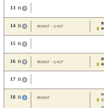
13
日
月
要予
14
ｶｳﾝｾﾘﾝｸﾞ・ﾋｰﾘﾝｸﾞ
日
火
神戸ｽ
15
日
水
要予
16
ｶｳﾝｾﾘﾝｸﾞ・ﾋｰﾘﾝｸﾞ
日
木
神戸ｽ
17
日
金
09:15
18
ｶｳﾝｾﾘﾝｸﾞ
日
土
三宮ｽ
11:00