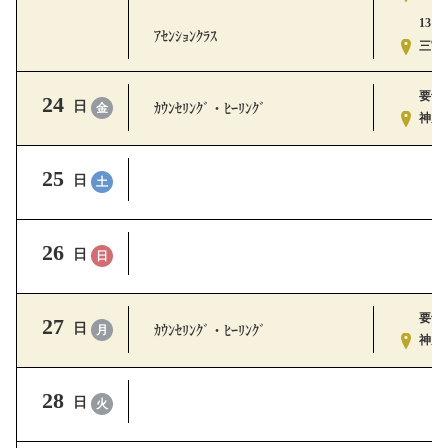
13:00
ｱｾﾝｼｮﾝｸﾗｽ
三宮ｽ
要予
24
ｶｳﾝｾﾘﾝｸﾞ・ﾋｰﾘﾝｸﾞ
日
金
神戸ｽ
25
日
土
26
日
日
要予
27
ｶｳﾝｾﾘﾝｸﾞ・ﾋｰﾘﾝｸﾞ
日
月
神戸ｽ
28
日
火