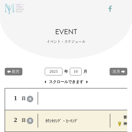
Facebook
メ
EVENT
イベント・スケジュール
前月
2025
年
10
月
次月
スクロールできます
1
日
水
要予
2
ｶｳﾝｾﾘﾝｸﾞ・ﾋｰﾘﾝｸﾞ
日
木
神戸ｽ