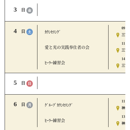
3
日
金
09:15
4
ｶｳﾝｾﾘﾝｸﾞ
日
土
三宮ｽ
11:00
愛と光の実践奉仕者の会
三宮ｽ
14:00
ﾋｰﾗｰ練習会
三宮ｽ
5
日
日
11:00
6
ｸﾞﾙｰﾌﾟｶｳﾝｾﾘﾝｸﾞ
日
月
神戸ｽ
13:30
ﾋｰﾗｰ練習会
神戸ｽ