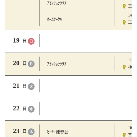
ｱｾﾝｼｮﾝｸﾗｽ
三宮ｽ
14:30
ﾎｰﾑｻｰｸﾙ
三宮ｽ
19
日
日
11:00
20
ｱｾﾝｼｮﾝｸﾗｽ
日
月
神戸ｽ
21
日
火
22
日
水
10:00
23
ﾋｰﾗｰ練習会
日
木
三宮ｽ