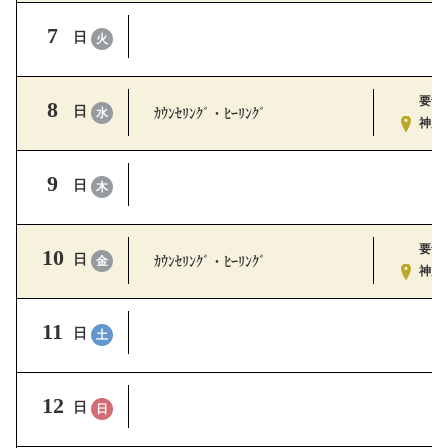
7
日
火
要予
8
ｶｳﾝｾﾘﾝｸﾞ・ﾋｰﾘﾝｸﾞ
日
水
神戸ｽ
9
日
木
要予
10
ｶｳﾝｾﾘﾝｸﾞ・ﾋｰﾘﾝｸﾞ
日
金
神戸ｽ
11
日
土
12
日
日