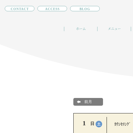
CONTACT
ACCESS
BLOG
ホーム
メニュー
前月
1
ｶｳﾝｾﾘﾝｸﾞ
日
土