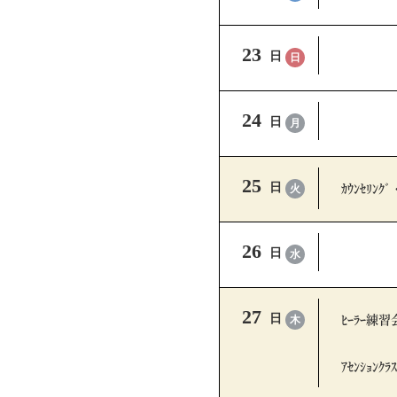
23
日
日
24
日
月
25
ｶｳﾝｾﾘﾝｸﾞ
日
火
26
日
水
27
ﾋｰﾗｰ練習
日
木
ｱｾﾝｼｮﾝｸﾗｽ