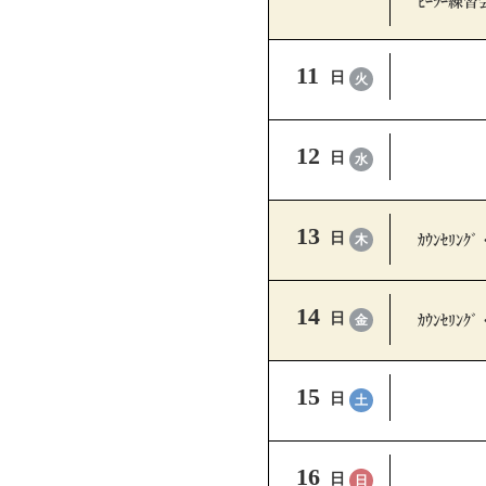
ﾋｰﾗｰ練習
11
日
火
12
日
水
13
ｶｳﾝｾﾘﾝｸﾞ
日
木
14
ｶｳﾝｾﾘﾝｸﾞ
日
金
15
日
土
16
日
日