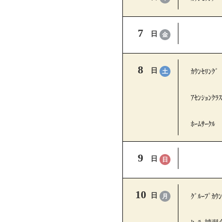
7
日
金
8
ｶｳﾝｾﾘﾝｸﾞ
日
土
ｱｾﾝｼｮﾝｸﾗｽ
ﾎｰﾑｻｰｸﾙ
9
日
日
10
ｸﾞﾙｰﾌﾟｶｳﾝ
日
月