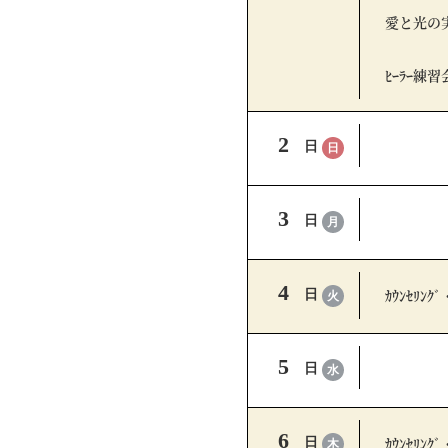
愛と光の
ﾋｰﾗｰ練習
2
日
日
3
日
月
4
ｶｳﾝｾﾘﾝｸﾞ
日
火
5
日
水
6
ｶｳﾝｾﾘﾝｸﾞ
日
木