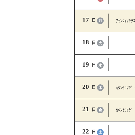
17
ｱｾﾝｼｮﾝｸﾗｽ
日
月
18
日
火
19
日
水
20
ｶｳﾝｾﾘﾝｸﾞ
日
木
21
ｶｳﾝｾﾘﾝｸﾞ
日
金
22
日
土